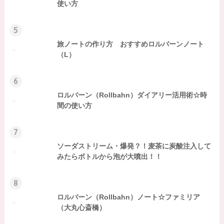
使い方
5
旅ノートの作り方 おすすめロルバーンノート
（L）
6
ロルバーン（Rollbahn）ダイアリー活用術☆時
間の使い方
7
ソーダストリーム・爆発？！麦茶に炭酸注入して
みたらボトルから泡が大噴出！！
8
ロルバーン（Rollbahn）ノート☆ファミリア
（大丸心斎橋）