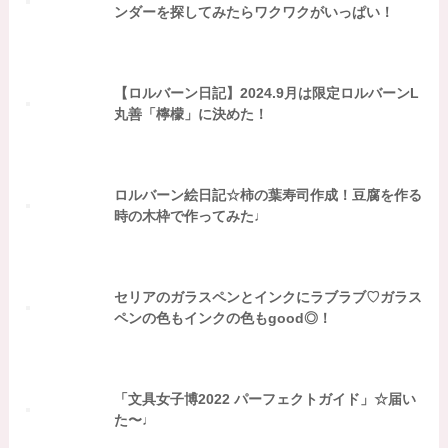
ンダーを探してみたらワクワクがいっぱい！
【ロルバーン日記】2024.9月は限定ロルバーンL
丸善「檸檬」に決めた！
ロルバーン絵日記☆柿の葉寿司作成！豆腐を作る
時の木枠で作ってみた♩
セリアのガラスペンとインクにラブラブ♡ガラス
ペンの色もインクの色もgood◎！
「文具女子博2022 パーフェクトガイド」☆届い
た〜♩