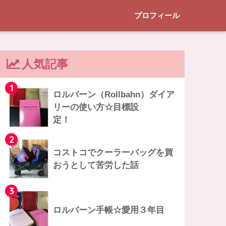
プロフィール
人気記事
1
ロルバーン（Rollbahn）ダイア
リーの使い方☆目標設
定！
2
コストコでクーラーバッグを買
おうとして苦労した話
3
ロルバーン手帳☆愛用３年目