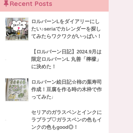
Recent Posts
ロルバーンLをダイアリーにし
たい♪seriaでカレンダーを探し
てみたらワクワクがいっぱい！
【ロルバーン日記】2024.9月は
限定ロルバーンL 丸善「檸檬」
に決めた！
ロルバーン絵日記☆柿の葉寿司
作成！豆腐を作る時の木枠で作
ってみた♩
セリアのガラスペンとインクに
ラブラブ♡ガラスペンの色もイ
ンクの色もgood◎！