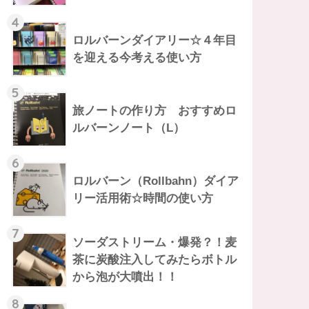
4
ロルバーンダイアリー☆４年目
を迎える今考える使い方
5
旅ノートの作り方 おすすめロ
ルバーンノート（L）
6
ロルバーン（Rollbahn）ダイア
リー活用術☆時間の使い方
7
ソーダストリーム・爆発？！麦
茶に炭酸注入してみたらボトル
から泡が大噴出！！
8