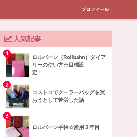
プロフィール
人気記事
1
ロルバーン（Rollbahn）ダイア
リーの使い方☆目標設
定！
2
コストコでクーラーバッグを買
おうとして苦労した話
3
ロルバーン手帳☆愛用３年目