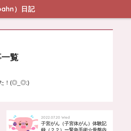
ahn）日記
事一覧
(◎_◎;)
2022.07.20 Wed
子宮がん（子宮体がん）体験記
録（２２）ー緊急手術☆骨盤内