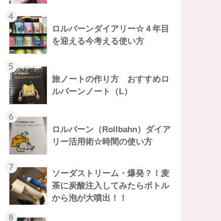
4
ロルバーンダイアリー☆４年目
を迎える今考える使い方
5
旅ノートの作り方 おすすめロ
ルバーンノート（L）
6
ロルバーン（Rollbahn）ダイア
リー活用術☆時間の使い方
7
ソーダストリーム・爆発？！麦
茶に炭酸注入してみたらボトル
から泡が大噴出！！
8