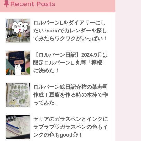
Recent Posts
ロルバーンLをダイアリーにし
たい♪seriaでカレンダーを探し
てみたらワクワクがいっぱい！
【ロルバーン日記】2024.9月は
限定ロルバーンL 丸善「檸檬」
に決めた！
ロルバーン絵日記☆柿の葉寿司
作成！豆腐を作る時の木枠で作
ってみた♩
セリアのガラスペンとインクに
ラブラブ♡ガラスペンの色もイ
ンクの色もgood◎！