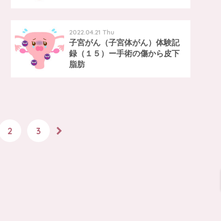
2022.04.21 Thu
子宮がん（子宮体がん）体験記
録（１５）ー手術の傷から皮下
脂肪
2
3