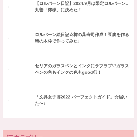
【ロルバーン日記】2024.9月は限定ロルバーンL
丸善「檸檬」に決めた！
ロルバーン絵日記☆柿の葉寿司作成！豆腐を作る
時の木枠で作ってみた♩
セリアのガラスペンとインクにラブラブ♡ガラス
ペンの色もインクの色もgood◎！
「文具女子博2022 パーフェクトガイド」☆届い
た〜♩