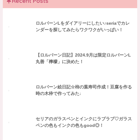
Recent Posts
ロルバーンLをダイアリーにしたい♪seriaでカレ
ンダーを探してみたらワクワクがいっぱい！
【ロルバーン日記】2024.9月は限定ロルバーンL
丸善「檸檬」に決めた！
ロルバーン絵日記☆柿の葉寿司作成！豆腐を作る
時の木枠で作ってみた♩
セリアのガラスペンとインクにラブラブ♡ガラス
ペンの色もインクの色もgood◎！