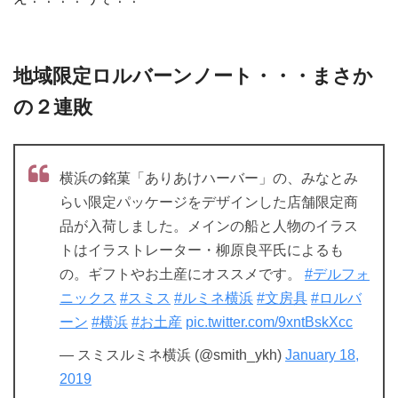
地域限定ロルバーンノート・・・まさか
の２連敗
横浜の銘菓「ありあけハーバー」の、みなとみ
らい限定パッケージをデザインした店舗限定商
品が入荷しました。メインの船と人物のイラス
トはイラストレーター・柳原良平氏によるも
の。ギフトやお土産にオススメです。
#デルフォ
ニックス
#スミス
#ルミネ横浜
#文房具
#ロルバ
ーン
#横浜
#お土産
pic.twitter.com/9xntBskXcc
— スミスルミネ横浜 (@smith_ykh)
January 18,
2019